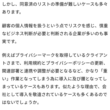
しかし、同意済のリストの準備が難しいケースも多々
総運用額：290,660円
あります。
カスタマーマッチ：○
顧客の個人情報を扱うという点でリスクを感じ、慎重
もっとも新しいアカウントで、利用金額が基準を満た
なビジネス判断が必要と判断される企業が多いのも事
していませんでしたが、こちらも利用可能となってい
実です。
ました。
例えばプライバシーマークを取得しているクライアン
開設時期：2012年2月（ID：7xx-xxx-xx20 弊社管理）
トさまで、利用規約とプライバシーポリシーの更新、
総運用額：2,226,076円
関連部署と連携や調整が必要となるなど、かなり「重
カスタマーマッチ：×
い」作業となってしまう為に導入に及び腰となってし
唯一利用不可だったのが、2021年1月で利用を止めて
まっているケースもあります。似たような理由で、会
おり、総額や運用日数は基準をクリアしていたもの
社として導入を敬遠されているケースも多くあるので
の、直近のアクティビティがないアカウントでした。
はないでしょうか。