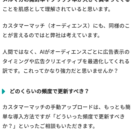
基準はアップデートされますので、最新情報を参考に
ことを肌感として理解されていると思います。
しましょう
カスタマーマッチ（オーディエンス）にも、同様のこ
ちなみに、「いままで利用できなかったけれども、カ
とが言えるのではと弊社は考えています。
スタマーマッチ機能が開放された」際には、下記のよ
うな通知が届きました。
人間ではなく、AIがオーディエンスごとに広告表示の
タイミングや広告クリエイティブを最適化してくれる
訳です。これってかなり強力だと思いませんか？
どのくらいの頻度で更新すべき？
カスタマーマッチの手動アップロードは、もっとも簡
単な導入方法ですが「どういった頻度で更新すべき
か？」といったご相談もいただきます。