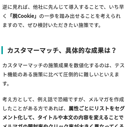
逆に見れば、他社に先んじて導入することで、いち早
利用条件を満たしている場合
く
「脱Cookie」
の一歩を踏み出せることを考えられ
ますので、ぜひ検討いただきたい施策です。
Google広告アカウント自体が、カスタマーマッチの
利用資格を満たしている場合は、「オーディエンスマ
ネージャー」から、データセグメントタブより新規追
カスタマーマッチ、具体的な成果は？
加をクリック、「顧客リスト」を選択することで、ア
カスタマーマッチの施策成果を数値化するのは、テス
ップロード画面に遷移します。
ト機能のある施策に比べて圧倒的に難しいといえま
作成したばかりのアカウントなど、要件を満たしてい
す。
ない場合は以下のメッセージが表示されます。
考え方として、例え話で恐縮ですが、メルマガを作成
したことがある方であれば、
属性ごとにリストをセグ
公式ヘルプページ
には、具体的な「アカウントの基
メント化して、タイトルや本文の内容を変えることで
準」として下記の条件が記載されています。こうした
メルマガの開封率やクリック率が大きく異なってくる